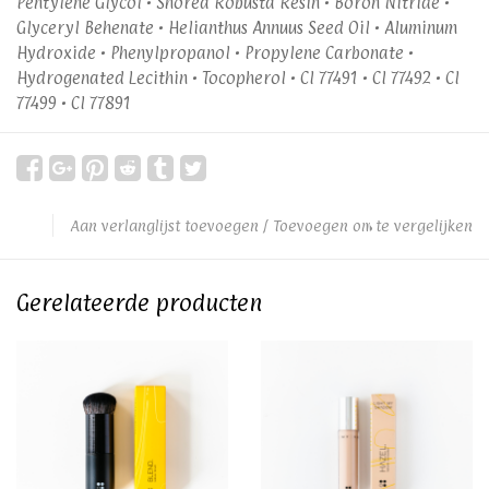
Pentylene Glycol • Shorea Robusta Resin • Boron Nitride •
Glyceryl Behenate • Helianthus Annuus Seed Oil • Aluminum
Hydroxide • Phenylpropanol • Propylene Carbonate •
Hydrogenated Lecithin • Tocopherol • CI 77491 • CI 77492 • CI
77499 • CI 77891
Aan verlanglijst toevoegen
/
Toevoegen om te vergelijken
Gerelateerde producten