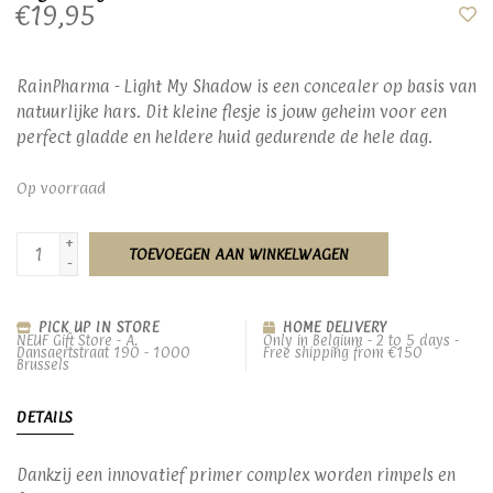
€19,95
RainPharma - Light My Shadow is een concealer op basis van
natuurlijke hars. Dit kleine flesje is jouw geheim voor een
perfect gladde en heldere huid gedurende de hele dag.
Op voorraad
+
TOEVOEGEN AAN WINKELWAGEN
-
PICK UP IN STORE
HOME DELIVERY
NEUF Gift Store - A.
Only in Belgium - 2 to 5 days -
Dansaertstraat 190 - 1000
Free shipping from €150
Brussels
DETAILS
Dankzij een innovatief primer complex worden rimpels en