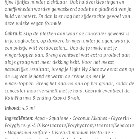
fijne lijntjes minder zichtbaar. Ook huidverkleuringen en
oneffenheden worden gemaskeerd zodat de gladheid van je
huid verbetert. En dan is er nog het zijdezachte gevoel van
deze unieke vegan formule.
Gebruik:
Stip de plekken aan waar de concealer gewenst is:
in je ooghoeken, op donkere kringen onder je ogen, waar je
een puistje wilt verdoezelen… Dep de formule met je
vingertoppen aan. Breng eventueel wat extra product aan
als je graag wat meer dekking hebt. Voor het meest
natuurlijke resultaat, breng je Light My Shadow eerst aan op
de rug van je hand en warm de crème op met je
vingertoppen. Breng het daarna aan op het gelaat, zodat de
concealer mooi versmelt met je huid. Gebruik eventueel de
RainPharma Blending Kabuki Brush.
Inhoud:
4.5 ml
Ingrediënten:
Aqua • Squalane • Coconut Alkanes • Glycerin •
Polyglyceryl-4 Diisostearate/Polyhydroxystearate/Sebacate
• Magnesium Sulfate • Disteardimonium Hectorite •