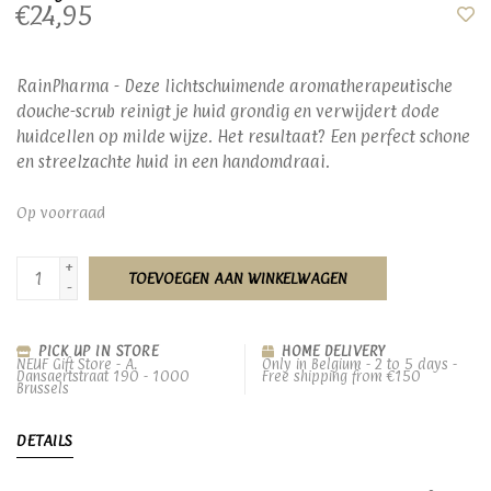
€24,95
RainPharma - Deze lichtschuimende aromatherapeutische
douche-scrub reinigt je huid grondig en verwijdert dode
huidcellen op milde wijze. Het resultaat? Een perfect schone
en streelzachte huid in een handomdraai.
Op voorraad
+
TOEVOEGEN AAN WINKELWAGEN
-
PICK UP IN STORE
HOME DELIVERY
NEUF Gift Store - A.
Only in Belgium - 2 to 5 days -
Dansaertstraat 190 - 1000
Free shipping from €150
Brussels
DETAILS