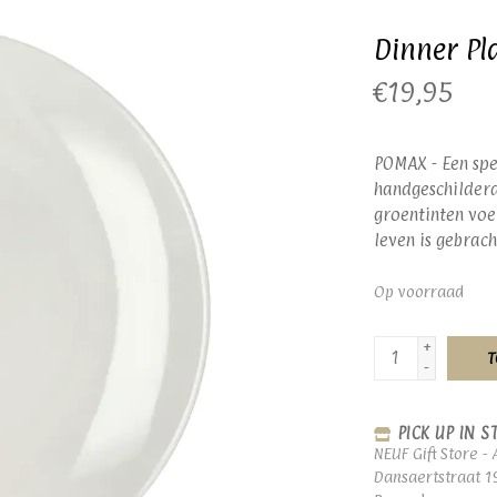
Dinner Pl
€19,95
POMAX - Een spe
handgeschilderd
groentinten voel
leven is gebrach
Op voorraad
+
T
-
PICK UP IN S
NEUF Gift Store - 
Dansaertstraat 1