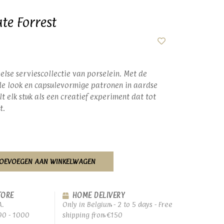
ate Forrest
else serviescollectie van porselein. Met de
e look en capsulevormige patronen in aardse
t elk stuk als een creatief experiment dat tot
t.
OEVOEGEN AAN WINKELWAGEN
TORE
HOME DELIVERY
A.
Only in Belgium - 2 to 5 days - Free
90 - 1000
shipping from €150