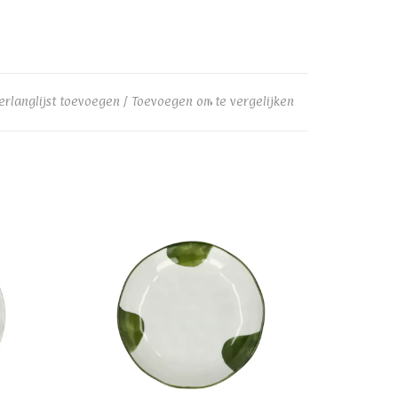
erlanglijst toevoegen
/
Toevoegen om te vergelijken