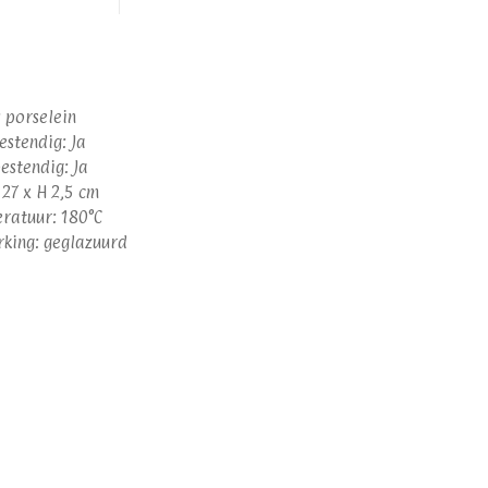
 porselein
stendig: Ja
estendig: Ja
27 x H 2,5 cm
ratuur: 180°C
king: geglazuurd