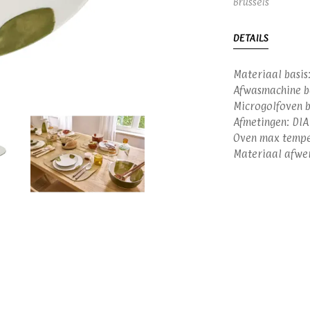
Brussels
DETAILS
Materiaal basis:
Afwasmachine be
Microgolfoven b
Afmetingen: DIA 
Oven max tempe
Materiaal afwer