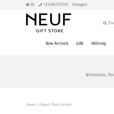
NL
+32496370241
Inloggen
New Arrivals
Gifts
HKliving
Wednesday, Thur
Home
>
Dinner Plate Forrest