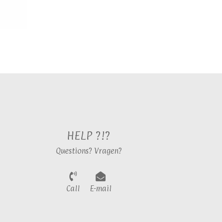
HELP ?!?
Questions? Vragen?
Call
E-mail