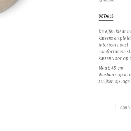
Brussels
DETAILS
De effen kleur 
kussens en plai
interieurs past
comfortabele st
kussen voor op 
Maat: 45 cm
Wasbaar op maxi
strijken op lag
Aan v