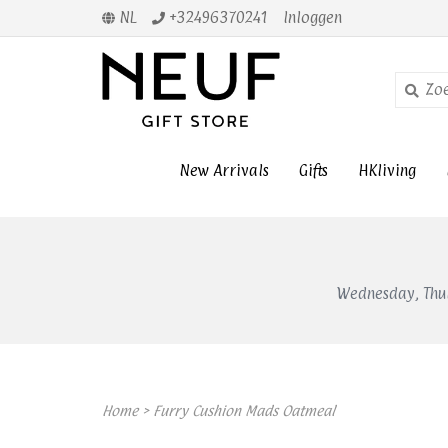
NL
+32496370241
Inloggen
New Arrivals
Gifts
HKliving
Wednesday, Thur
Home
>
Furry Cushion Mads Oatmeal