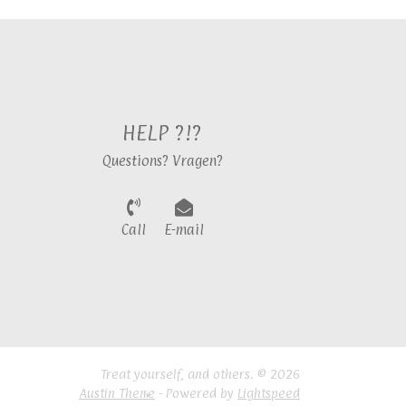
HELP ?!?
Questions? Vragen?
Call
E-mail
Treat yourself, and others. © 2026
Austin Theme
- Powered by
Lightspeed