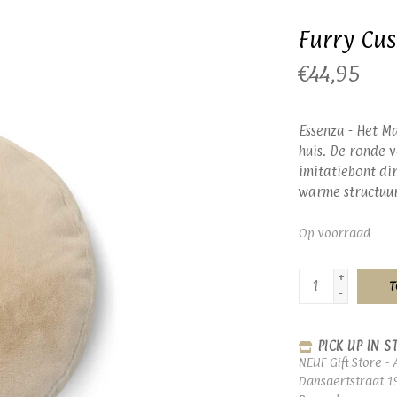
Furry Cu
€44,95
Essenza - Het Ma
huis. De ronde v
imitatiebont dir
warme structuur
Op voorraad
+
T
-
PICK UP IN S
NEUF Gift Store - 
Dansaertstraat 1