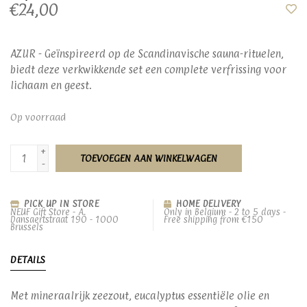
€24,00
AZUR - Geïnspireerd op de Scandinavische sauna-rituelen,
biedt deze verkwikkende set een complete verfrissing voor
lichaam en geest.
Op voorraad
+
TOEVOEGEN AAN WINKELWAGEN
-
PICK UP IN STORE
HOME DELIVERY
NEUF Gift Store - A.
Only in Belgium - 2 to 5 days -
Dansaertstraat 190 - 1000
Free shipping from €150
Brussels
DETAILS
Met mineraalrijk zeezout, eucalyptus essentiële olie en