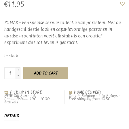
€11,95
POMAX - Een speelse serviescollectie van porselein. Met de
handgeschilderde look en capsulevormige patronen in
aardse groentinten voelt elk stuk als een creatief
experiment dat tot leven is gebracht.
In stock
+
ADD TO CART
-
PICK UP IN STORE
HOME DELIVERY
NEUF Gift Store - A.
Only in Belgium - 2 to 5 days -
Dansaertstraat 190 - 1000
Free shipping from €150
Brussels
DETAILS