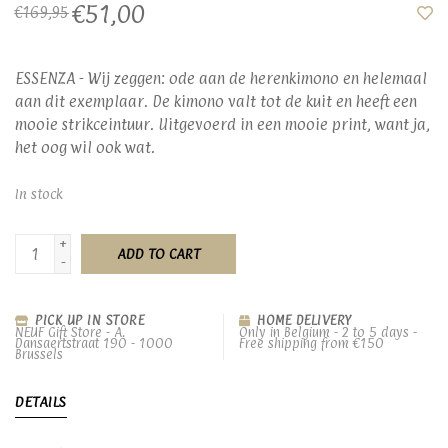
€51,00
€169,95
ESSENZA - Wij zeggen: ode aan de herenkimono en helemaal
aan dit exemplaar. De kimono valt tot de kuit en heeft een
mooie strikceintuur. Uitgevoerd in een mooie print, want ja,
het oog wil ook wat.
In stock
+
ADD TO CART
-
PICK UP IN STORE
HOME DELIVERY
NEUF Gift Store - A.
Only in Belgium - 2 to 5 days -
Dansaertstraat 190 - 1000
Free shipping from €150
Brussels
DETAILS