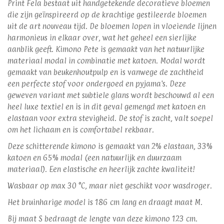
Print Fela bestaat uit handgetekende decoratieve bloemen
die zijn geïnspireerd op de krachtige gestileerde bloemen
uit de art nouveau tijd. De bloemen lopen in vloeiende lijnen
harmonieus in elkaar over, wat het geheel een sierlijke
aanblik geeft. Kimono Pete is gemaakt van het natuurlijke
materiaal modal in combinatie met katoen. Modal wordt
gemaakt van beukenhoutpulp en is vanwege de zachtheid
een perfecte stof voor ondergoed en pyjama's. Deze
geweven variant met subtiele glans wordt beschouwd al een
heel luxe textiel en is in dit geval gemengd met katoen en
elastaan voor extra stevigheid. De stof is zacht, valt soepel
om het lichaam en is comfortabel rekbaar.
Deze schitterende kimono is gemaakt van 2% elastaan, 33%
katoen en 65% modal (een natuurlijk en duurzaam
materiaal). Een elastische en heerlijk zachte kwaliteit!
Wasbaar op max 30 °C, maar niet geschikt voor wasdroger.
Het bruinharige model is 186 cm lang en draagt maat M.
Bij maat S bedraagt de lengte van deze kimono 123 cm.