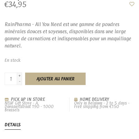
€34,95
RainPharma - All You Need est une gamme de poudres
minérales douces et soyeuses, disponibles dans une large
gamme de carnations et indispensables pour un maquillage
naturel.
En stock
+
AJOUTER AU PANIER
-
PICK UP IN STORE
HOME DELIVERY
NEUF Gift Store - A.
Only in Belgium - 2 to 5 days -
Dansaertstraat 190 - 1000
Free shipping from €150
Brussels
DETAILS